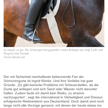
So simpel, so gut: Der Schnurgurt hat gegenüber seinen Kollegen aus Stoff, Leder und
Neopren viele Vorteile.
©www.Slawik.com
Der mit Sicherheit namhafteste bekennende Fan der
Schnurengurte ist Ingrid Klimke. Und ihre Vorliebe hat gute
Gründe: „Es gibt keinerlei Probleme mit Scheuerstellen, da die
Gurte gut anliegen und sich Sand oder Wasser nicht darunter
halten. Zudem laufe ich damit kein Risiko, zu stramm
nachzugurten“, sagt die international in Vielseitigkeit und Dressur
erfolgreiche Reitmeisterin aus Deutschland. Doch damit sind noch
lange nicht alle Vorzüge genannt, mit denen der heute etwas ins