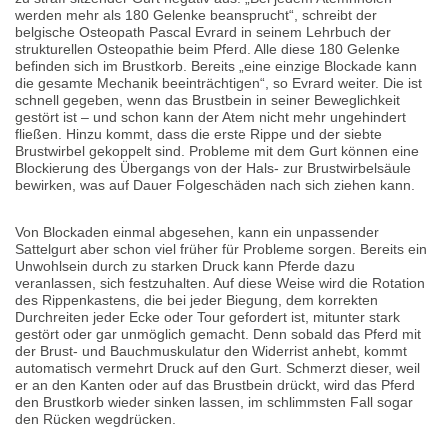
werden mehr als 180 Gelenke beansprucht“, schreibt der
belgische Osteopath Pascal Evrard in seinem Lehrbuch der
strukturellen Osteopathie beim Pferd. Alle diese 180 Gelenke
befinden sich im Brustkorb. Bereits „eine einzige Blockade kann
die gesamte Mechanik beeinträchtigen“, so Evrard weiter. Die ist
schnell gegeben, wenn das Brustbein in seiner Beweglichkeit
gestört ist – und schon kann der Atem nicht mehr ungehindert
fließen. Hinzu kommt, dass die erste Rippe und der siebte
Brustwirbel gekoppelt sind. Probleme mit dem Gurt können eine
Blockierung des Übergangs von der Hals- zur Brustwirbelsäule
bewirken, was auf Dauer Folgeschäden nach sich ziehen kann.
Von Blockaden einmal abgesehen, kann ein unpassender
Sattelgurt aber schon viel früher für Probleme sorgen. Bereits ein
Unwohlsein durch zu starken Druck kann Pferde dazu
veranlassen, sich festzuhalten. Auf diese Weise wird die Rotation
des Rippenkastens, die bei jeder Biegung, dem korrekten
Durchreiten jeder Ecke oder Tour gefordert ist, mitunter stark
gestört oder gar unmöglich gemacht. Denn sobald das Pferd mit
der Brust- und Bauchmuskulatur den Widerrist anhebt, kommt
automatisch vermehrt Druck auf den Gurt. Schmerzt dieser, weil
er an den Kanten oder auf das Brustbein drückt, wird das Pferd
den Brustkorb wieder sinken lassen, im schlimmsten Fall sogar
den Rücken wegdrücken.