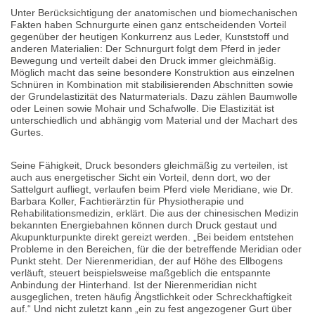
Unter Berücksichtigung der anatomischen und biomechanischen
Fakten haben Schnurgurte einen ganz entscheidenden Vorteil
gegenüber der heutigen Konkurrenz aus Leder, Kunststoff und
anderen Materialien: Der Schnurgurt folgt dem Pferd in jeder
Bewegung und verteilt dabei den Druck immer gleichmäßig.
Möglich macht das seine besondere Konstruktion aus einzelnen
Schnüren in Kombination mit stabilisierenden Abschnitten sowie
der Grundelastizität des Naturmaterials. Dazu zählen Baumwolle
oder Leinen sowie Mohair und Schafwolle. Die Elastizität ist
unterschiedlich und abhängig vom Material und der Machart des
Gurtes.
Seine Fähigkeit, Druck besonders gleichmäßig zu verteilen, ist
auch aus energetischer Sicht ein Vorteil, denn dort, wo der
Sattelgurt aufliegt, verlaufen beim Pferd viele Meridiane, wie Dr.
Barbara Koller, Fachtierärztin für Physiotherapie und
Rehabilitationsmedizin, erklärt. Die aus der chinesischen Medizin
bekannten Energiebahnen können durch Druck gestaut und
Akupunkturpunkte direkt gereizt werden. „Bei beidem entstehen
Probleme in den Bereichen, für die der betreffende Meridian oder
Punkt steht. Der Nierenmeridian, der auf Höhe des Ellbogens
verläuft, steuert beispielsweise maßgeblich die entspannte
Anbindung der Hinterhand. Ist der Nierenmeridian nicht
ausgeglichen, treten häufig Ängstlichkeit oder Schreckhaftigkeit
auf.“ Und nicht zuletzt kann „ein zu fest angezogener Gurt über