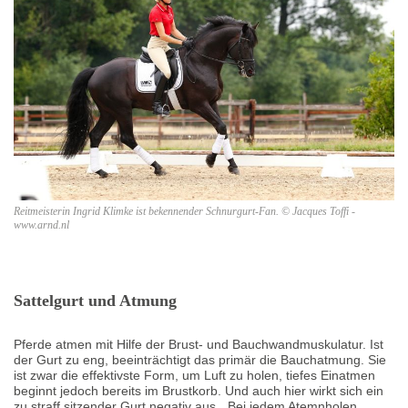
Reitmeisterin Ingrid Klimke ist bekennender Schnurgurt-Fan. © Jacques Toffi -
www.arnd.nl
Sattelgurt und Atmung
Pferde atmen mit Hilfe der Brust- und Bauchwandmuskulatur. Ist
der Gurt zu eng, beeinträchtigt das primär die Bauchatmung. Sie
ist zwar die effektivste Form, um Luft zu holen, tiefes Einatmen
beginnt jedoch bereits im Brustkorb. Und auch hier wirkt sich ein
zu straff sitzender Gurt negativ aus. „Bei jedem Atemnholen