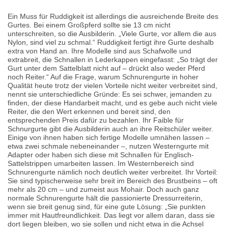
Ein Muss für Ruddigkeit ist allerdings die ausreichende Breite des
Gurtes. Bei einem Großpferd sollte sie 13 cm nicht
unterschreiten, so die Ausbilderin. „Viele Gurte, vor allem die aus
Nylon, sind viel zu schmal.“ Ruddigkeit fertigt ihre Gurte deshalb
extra von Hand an. Ihre Modelle sind aus Schafwolle und
extrabreit, die Schnallen in Lederkappen eingefasst: „So trägt der
Gurt unter dem Sattelblatt nicht auf – drückt also weder Pferd
noch Reiter.“ Auf die Frage, warum Schnurengurte in hoher
Qualität heute trotz der vielen Vorteile nicht weiter verbreitet sind,
nennt sie unterschiedliche Gründe: Es sei schwer, jemanden zu
finden, der diese Handarbeit macht, und es gebe auch nicht viele
Reiter, die den Wert erkennen und bereit sind, den
entsprechenden Preis dafür zu bezahlen. Ihr Faible für
Schnurgurte gibt die Ausbilderin auch an ihre Reitschüler weiter.
Einige von ihnen haben sich fertige Modelle umnähen lassen –
etwa zwei schmale nebeneinander –, nutzen Westerngurte mit
Adapter oder haben sich diese mit Schnallen für Englisch-
Sattelstrippen umarbeiten lassen. Im Westernbereich sind
Schnurengurte nämlich noch deutlich weiter verbreitet. Ihr Vorteil:
Sie sind typischerweise sehr breit im Bereich des Brustbeins – oft
mehr als 20 cm – und zumeist aus Mohair. Doch auch ganz
normale Schnurengurte hält die passionierte Dressurreiterin,
wenn sie breit genug sind, für eine gute Lösung: „Sie punkten
immer mit Hautfreundlichkeit. Das liegt vor allem daran, dass sie
dort liegen bleiben, wo sie sollen und nicht etwa in die Achsel