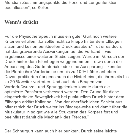
Meridian-Zustimmungspunkte die Herz- und Lungenfunktion
beeinflussen“, so Koller.
Wenn’s drückt
Für die Physiotherapeutin muss ein guter Gurt noch weitere
Kriterien erfüllen: „Er sollte nicht zu knapp hinter dem Ellbogen
sitzen und keinen punktuellen Druck ausüben.“ Tut er es doch,
hat das gravierende Auswirkungen auf die Vorhand – wie
Ergebnisse einer weiteren Studie zeigen. Wurde im Versuch der
Druck hinter dem Ellenbogen weggenommen – etwa durch die
Anpassung des Gurtmaterials oder eine Aussparung – konnten
die Pferde ihre Vorderbeine um bis zu 10 % höher anheben.
Davon profitierten übrigens auch die Hinterbeine, die ihrerseits bis
zu 20 % weiter vortraten. Und auch das Beugen von
Vorderfußwurzel- und Sprunggelenken konnte durch die
optimierte Passform verbessert werden. Den Grund für diese
eingeschränkte Beweglichkeit bei punktuellem Druck hinter dem
Ellbogen erklärt Koller so: „Von der oberflächlichen Schicht aus
pflanzt sich der Druck weiter ins Bindegewebe und damit über die
Muskulatur in so gut wie alle Strukturen des Körpers fort und
beeinflusst damit die Mechanik des Pferdes.“
Der Schnurgurt kann auch hier punkten. Durch seine leichte