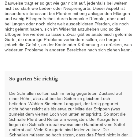
Bauweise trägt er so gut wie gar nicht auf, jedenfalls bei weitem
nicht so stark wie Leder- oder Neoprengurte. Dieser Aspekt ist
besonders interessant bei Pferden mit eng anliegenden Ellbogen
und wenig Ellbogenfreiheit durch kompakte Rümpfe, aber auch
bei jungen oder noch nicht weit ausgebildeten Pferden, die noch
nicht gelernt haben, sich im Widerrist anzuheben und so die
Ellbogen frei werden zu lassen. Zwar gibt es anatomisch geformte
Gurte, die derartige Probleme verhindern sollen, sie bergen
jedoch die Gefahr, an der Kante oder Krümmung zu drücken, was
wiederum Probleme in anderen Bereichen nach sich ziehen kann.
So gurten Sie richtig
Die Schnallen sollten sich im fertig gegurteten Zustand auf
einer Höhe, also auf beiden Seiten im gleichen Loch
befinden. Wählen Sie einen Langgurt, der fertig gegurtet
nicht höher reicht als bis etwa zur Mitte der Strippen (was
zumeist dem vierten Loch von unten entspricht). So stört die
Schnalle Pferd und Reiter am wenigsten. Bei Kurzgurten
liegen die Schnallen idealerweise eine Handbreit vom Sattel
entfernt auf. Viele Kurzgurte sind leider zu kurz. Die
Schnallen müssen so hoch sitzen, dass das Pferd nicht in der