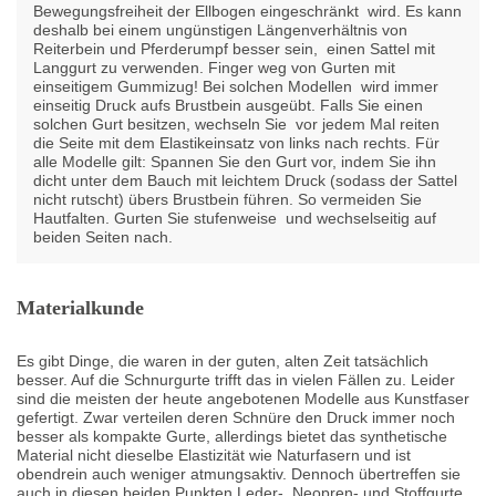
Bewegungsfreiheit der Ellbogen eingeschränkt wird. Es kann
deshalb bei einem ungünstigen Längenverhältnis von
Reiterbein und Pferderumpf besser sein, einen Sattel mit
Langgurt zu verwenden. Finger weg von Gurten mit
einseitigem Gummizug! Bei solchen Modellen wird immer
einseitig Druck aufs Brustbein ausgeübt. Falls Sie einen
solchen Gurt besitzen, wechseln Sie vor jedem Mal reiten
die Seite mit dem Elastikeinsatz von links nach rechts. Für
alle Modelle gilt: Spannen Sie den Gurt vor, indem Sie ihn
dicht unter dem Bauch mit leichtem Druck (sodass der Sattel
nicht rutscht) übers Brustbein führen. So vermeiden Sie
Hautfalten. Gurten Sie stufenweise und wechselseitig auf
beiden Seiten nach.
Materialkunde
Es gibt Dinge, die waren in der guten, alten Zeit tatsächlich
besser. Auf die Schnurgurte trifft das in vielen Fällen zu. Leider
sind die meisten der heute angebotenen Modelle aus Kunstfaser
gefertigt. Zwar verteilen deren Schnüre den Druck immer noch
besser als kompakte Gurte, allerdings bietet das synthetische
Material nicht dieselbe Elastizität wie Naturfasern und ist
obendrein auch weniger atmungsaktiv. Dennoch übertreffen sie
auch in diesen beiden Punkten Leder-, Neopren- und Stoffgurte.