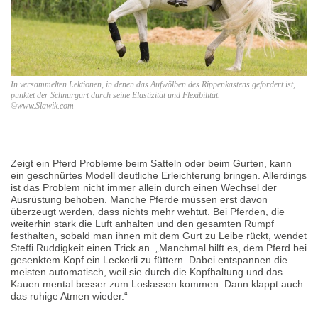
In versammelten Lektionen, in denen das Aufwölben des Rippenkastens gefordert ist,
punktet der Schnurgurt durch seine Elastizität und Flexibilität.
©www.Slawik.com
Zeigt ein Pferd Probleme beim Satteln oder beim Gurten, kann
ein geschnürtes Modell deutliche Erleichterung bringen. Allerdings
ist das Problem nicht immer allein durch einen Wechsel der
Ausrüstung behoben. Manche Pferde müssen erst davon
überzeugt werden, dass nichts mehr wehtut. Bei Pferden, die
weiterhin stark die Luft anhalten und den gesamten Rumpf
festhalten, sobald man ihnen mit dem Gurt zu Leibe rückt, wendet
Steffi Ruddigkeit einen Trick an. „Manchmal hilft es, dem Pferd bei
gesenktem Kopf ein Leckerli zu füttern. Dabei entspannen die
meisten automatisch, weil sie durch die Kopfhaltung und das
Kauen mental besser zum Loslassen kommen. Dann klappt auch
das ruhige Atmen wieder.“