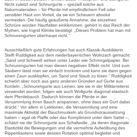
Nicht zuletzt sind Schnurgurte – speziell solche aus
Naturmaterialien – für Pferde mit empfindlichem Fell oder
sensibler Haut von Vorteil, da sie ein Scheuern absolut
vermeiden. Die häufig geäußerte Annahme, die einzelnen
Schnüre würden Hautfalten einklemmen, gehört in das Reich der
Mythen, wie Ingrid Klimke bestätigt: „Dieses Problem hat man mit
Schnurengurten überhaupt nicht.“
Ausschließlich gute Erfahrungen hat auch Klassik-Ausbilderin
Steffi Ruddigkeit aus dem niederbayerischen Wolnzach gemacht:
„Sand und Schweiß wirken unter Leder wie Schmirgelpapier. Bei
Schnurengurten hat man diesen negativen Effekt nicht. Und zum
Säubern lässt man sie einfach trocknen und kann sie dann gegen
einen Zaun ausklopfen, um Sand und Staub zu lösen.“ Ruddigkeit
schwört aber noch aus ganz anderen Gründen auf Gurte aus
Kordeln. „Schnurengurte aus Leinen, wie sie in der Militärreiterei
verwendet wurden, folgen wie auch Wollgurte diagonal elastisch
dem Pferdebauch. Dadurch können die Pferde in der
Versammlung ihren Bauch anspannen, ohne dass ein Gurt dabei
drückt.“ Vor allem in Lektionen, die Versammlung und eine
maximale Aktivität der Bauchmuskeln als Grundvoraussetzung
haben – egal ob Piaffe oder das Kompliment unter dem Sattel –,
schätzt sie die Schnurgurte aus Schafwolle, „da deren diagonale
Elastizität die Bewegungen und die vermehrte Aufwölbung des
Rippenkastens sowie dessen Rotation optimal begleitet und