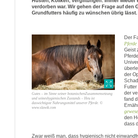
Husten, Koliken, Vergiftungen: Immer wieder 
verdorben war. Wir gehen der Frage auf den G
Grundfutters häufig zu wünschen übrig lässt.
Der Fa
Pferde
Geist 
Pferde
Univer
überle
der Op
Schade
Futter
der ve
Gutes – im Sinne seiner botanischenZusammensetzung
und seineshygienischen Zustands – Heu ist
fand d
daswichtigste Nahrungsmittel unserer Pferde. ©
Ernäh
www.slawik.com
gewes
den H
dass 
Zwar weiß man, dass hygienisch nicht einwandf