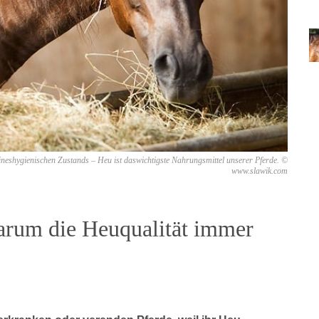
eshygienischen Zustands – Heu ist daswichtigste Nahrungsmittel unserer Pferde. ©
www.slawik.com
arum die Heuqualität immer