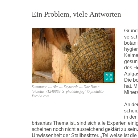
Ein Problem, viele Antworten
Grund
versch
botani
hygien
Keime,
gesun
des H
Aufga
Die bo
hat. M
Summary: --- Alt: --- Keyword: --- Doc.Name:
"Fotolia_71240869_S_pholidito.jpg" © pholidito -
Minera
Fotolia.com
An de
scheid
in der
brisantes Thema ist, sind sich alle Experten ei
scheinen noch nicht ausreichend geklärt zu sein.
Unwissenheit der Stallbesitzer. „Teilweise ist d