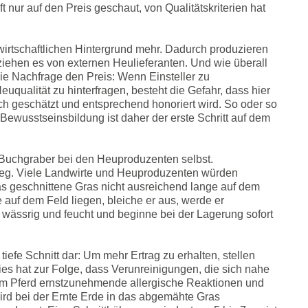
t nur auf den Preis geschaut, von Qualitätskriterien hat
dwirtschaftlichen Hintergrund mehr. Dadurch produzieren
ziehen es von externen Heulieferanten. Und wie überall
 die Nachfrage den Preis: Wenn Einsteller zu
uqualität zu hinterfragen, besteht die Gefahr, dass hier
lich geschätzt und entsprechend honoriert wird. So oder so
 Bewusstseinsbildung ist daher der erste Schritt auf dem
t Buchgraber bei den Heuproduzenten selbst.
weg. Viele Landwirte und Heuproduzenten würden
as geschnittene Gras nicht ausreichend lange auf dem
 auf dem Feld liegen, bleiche er aus, werde er
u wässrig und feucht und beginne bei der Lagerung sofort
tiefe Schnitt dar: Um mehr Ertrag zu erhalten, stellen
es hat zur Folge, dass Verunreinigungen, die sich nahe
im Pferd ernstzunehmende allergische Reaktionen und
d bei der Ernte Erde in das abgemähte Gras