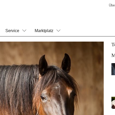
Übe
Service
Marktplatz
T
M