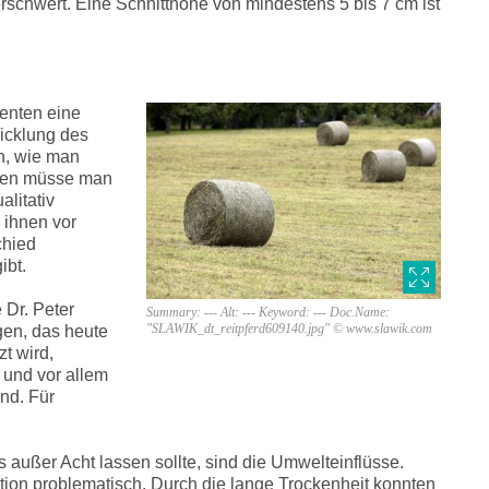
schwert. Eine Schnitthöhe von mindestens 5 bis 7 cm ist
enten eine
icklung des
n, wie man
Hoven müsse man
litativ
 ihnen vor
chied
ibt.
 Dr. Peter
Summary: --- Alt: --- Keyword: --- Doc.Name:
"SLAWIK_dt_reitpferd609140.jpg" © www.slawik.com
gen, das heute
t wird,
 und vor allem
ind. Für
s außer Acht lassen sollte, sind die Umwelteinflüsse.
ion problematisch. Durch die lange Trockenheit konnten