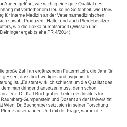
or Augen geführt, wie wichtig eine gute Qualität des
enhang mit verdorbenem Heu keine Seltenheit, wie Univ.-
ng für Interne Medizin an der Veterinärmedizinischen
 sich sowohl Produzent, Halter und auch Pferdebesitzer
futters, wie die Bakkalaureatsarbeit („Wissen und
e Deininger ergab (siehe PR 4/2014).
die große Zahl an ergänzenden Futtermitteln, die Jahr für
ergessen, dass hochwertiges und hygienisch
ung ist. „Es steht wirklich schlecht um die Qualität des
bei dem man dringend ansetzen muss, denn schön
Univ.Doz. Dr. Karl Buchgraber, Leiter des Instituts für
A Raumberg-Gumpenstein und Dozent an der Universität
t Wien. Dr. Buchgraber setzt sich in seiner Forschung
ür Pferde auseinander. Und mit der Frage, warum die