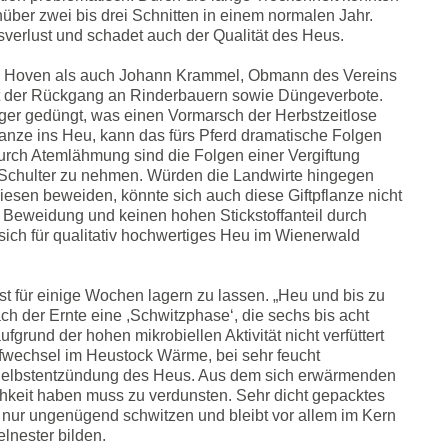
über zwei bis drei Schnitten in einem normalen Jahr.
erlust und schadet auch der Qualität des Heus.
n Hoven als auch Johann Krammel, Obmann des Vereins
ist der Rückgang an Rinderbauern sowie Düngeverbote.
er gedüngt, was einen Vormarsch der Herbstzeitlose
anze ins Heu, kann das fürs Pferd dramatische Folgen
durch Atemlähmung sind die Folgen einer Vergiftung
te Schulter zu nehmen. Würden die Landwirte hingegen
iesen beweiden, könnte sich auch diese Giftpflanze nicht
e Beweidung und keinen hohen Stickstoffanteil durch
sich für qualitativ hochwertiges Heu im Wienerwald
st für einige Wochen lagern zu lassen. „Heu und bis zu
h der Ernte eine ,Schwitzphase‘, die sechs bis acht
fgrund der hohen mikrobiellen Aktivität nicht verfüttert
fwechsel im Heustock Wärme, bei sehr feucht
r Selbstentzündung des Heus. Aus dem sich erwärmenden
chkeit haben muss zu verdunsten. Sehr dicht gepacktes
n nur ungenügend schwitzen und bleibt vor allem im Kern
elnester bilden.