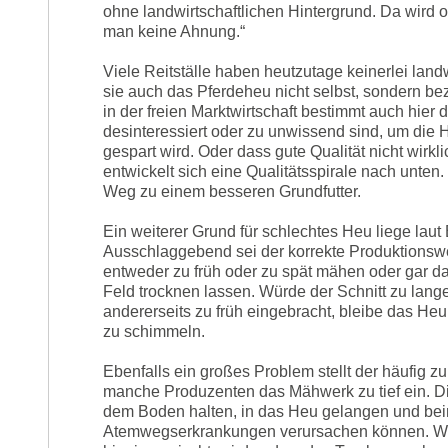
ohne landwirtschaftlichen Hintergrund. Da wird of
man keine Ahnung.“
Viele Reitställe haben heutzutage keinerlei lan
sie auch das Pferdeheu nicht selbst, sondern be
in der freien Marktwirtschaft bestimmt auch hier
desinteressiert oder zu unwissend sind, um die He
gespart wird. Oder dass gute Qualität nicht wirk
entwickelt sich eine Qualitätsspirale nach unten.
Weg zu einem besseren Grundfutter.
Ein weiterer Grund für schlechtes Heu liege lau
Ausschlaggebend sei der korrekte Produktions
entweder zu früh oder zu spät mähen oder gar d
Feld trocknen lassen. Würde der Schnitt zu lange
andererseits zu früh eingebracht, bleibe das He
zu schimmeln.
Ebenfalls ein großes Problem stellt der häufig zu 
manche Produzenten das Mähwerk zu tief ein. Di
dem Boden halten, in das Heu gelangen und be
Atemwegserkrankungen verursachen können. Wir