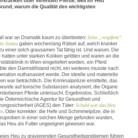
erkranken oder verenden Pferde, weil ihr Heu
rund, warum die Qualität des wichtigsten
ll war an Dramatik kaum zu überbieten:
Zehn „vergiftete“
 in Andau
gaben wochenlang Rätsel auf, welch kranker
zu einer solch grausamen Tat fähig ist. Und warum. Die
 hatten unter starken Koliken gelitten und waren an die
sitätsklinik in Wien eingeliefert worden, ein Pferd
bte den Darmstillstand nicht, ein weiteres musste nach
eration euthanasiert werde. Der ideelle und materielle
n war beträchtlich. Die Kriminalpolizei ermittelte, das
 wurde auf toxische Substanzen analysiert, die Organe
rstorbenen Pferde untersucht. Ergebnislos. Schließlich
ie Österreichische Agentur für Gesundheit und
rungssicherheit (AGES) den Täter:
Schuld war das Heu
en
. Oder korrekter: die Hefe und Schimmelpilze, die in
euproben in einer solchen Menge gefunden wurden,
das Heu als Futter ungeeignet gewesen war.
reies Heu zu gravierenden Gesundheitsproblemen führen