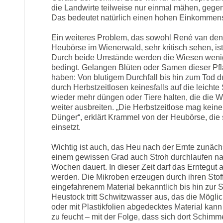
die Landwirte teilweise nur einmal mähen, gegen
Das bedeutet natürlich einen hohen Einkommensv
Ein weiteres Problem, das sowohl René van de
Heubörse im Wienerwald, sehr kritisch sehen, 
Durch beide Umstände werden die Wiesen wenig
bedingt. Gelangen Blüten oder Samen dieser Pfl
haben: Von blutigem Durchfall bis hin zum Tod 
durch Herbstzeitlosen keinesfalls auf die leich
wieder mehr düngen oder Tiere halten, die die W
weiter ausbreiten. „Die Herbstzeitlose mag kein
Dünger“, erklärt Krammel von der Heubörse, die 
einsetzt.
Wichtig ist auch, das Heu nach der Ernte zunäch
einem gewissen Grad auch Stroh durchlaufen nac
Wochen dauert. In dieser Zeit darf das Erntegut au
werden. Die Mikroben erzeugen durch ihren Stof
eingefahrenem Material bekanntlich bis hin zu
Heustock tritt Schwitzwasser aus, das die Mögli
oder mit Plastikfolien abgedecktes Material kan
zu feucht – mit der Folge, dass sich dort Schimm