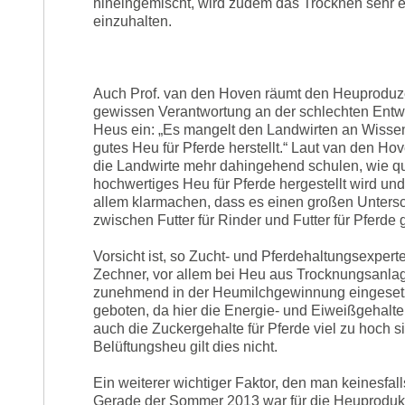
hineingemischt, wird zudem das Trocknen sehr er
einzuhalten.
Auch Prof. van den Hoven räumt den Heuproduz
gewissen Verantwortung an der schlechten Entw
Heus ein: „Es mangelt den Landwirten an Wisse
gutes Heu für Pferde herstellt.“ Laut van den 
die Landwirte mehr dahingehend schulen, wie qua
hochwertiges Heu für Pferde hergestellt wird und
allem klarmachen, dass es einen großen Unters
zwischen Futter für Rinder und Futter für Pferde g
Vorsicht ist, so Zucht- und Pferdehaltungsexperte
Zechner, vor allem bei Heu aus Trocknungsanla
zunehmend in der Heumilchgewinnung eingesetz
geboten, da hier die Energie- und Eiweißgehalte
auch die Zuckergehalte für Pferde viel zu hoch s
Belüftungsheu gilt dies nicht.
Ein weiterer wichtiger Faktor, den man keinesfall
Gerade der Sommer 2013 war für die Heuprodukt