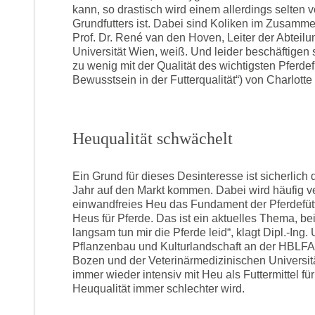
kann, so drastisch wird einem allerdings selten v
Grundfutters ist. Dabei sind Koliken im Zusamm
Prof. Dr. René van den Hoven, Leiter der Abteilu
Universität Wien, weiß. Und leider beschäftigen
zu wenig mit der Qualität des wichtigsten Pferde
Bewusstsein in der Futterqualität“) von Charlott
Heuqualität schwächelt
Ein Grund für dieses Desinteresse ist sicherlich 
Jahr auf den Markt kommen. Dabei wird häufig v
einwandfreies Heu das Fundament der Pferdefütter
Heus für Pferde. Das ist ein aktuelles Thema, 
langsam tun mir die Pferde leid“, klagt Dipl.-Ing. 
Pflanzenbau und Kulturlandschaft an der HBLF
Bozen und der Veterinärmedizinischen Universitä
immer wieder intensiv mit Heu als Futtermittel f
Heuqualität immer schlechter wird.