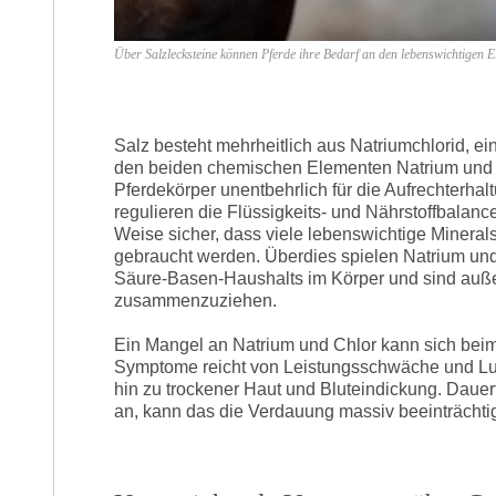
Über Salzlecksteine können Pferde ihre Bedarf an den lebenswichtigen 
Salz besteht mehrheitlich aus Natriumchlorid, e
den beiden chemischen Elementen Natrium und C
Pferdekörper unentbehrlich für die Aufrechterha
regulieren die Flüssigkeits- und Nährstoffbalanc
Weise sicher, dass viele lebenswichtige Mineral
gebraucht werden. Überdies spielen Natrium und
Säure-Basen-Haushalts im Körper und sind außerd
zusammenzuziehen.
Ein Mangel an Natrium und Chlor kann sich beim
Symptome reicht von Leistungsschwäche und Lustl
hin zu trockener Haut und Bluteindickung. Dauer
an, kann das die Verdauung massiv beeinträchti