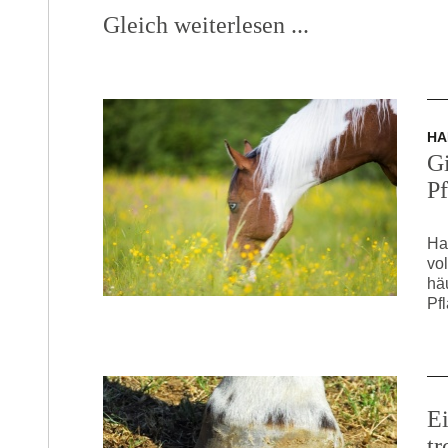
Gleich weiterlesen ...
HA
Gi
P
Ha
vo
hä
Pf
Ei
t