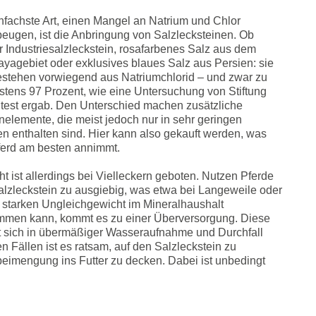
nfachste Art, einen Mangel an Natrium und Chlor
eugen, ist die Anbringung von Salzlecksteinen. Ob
 Industriesalzleckstein, rosafarbenes Salz aus dem
yagebiet oder exklusives blaues Salz aus Persien: sie
estehen vorwiegend aus Natriumchlorid – und zwar zu
tens 97 Prozent, wie eine Untersuchung von Stiftung
test ergab. Den Unterschied machen zusätzliche
elemente, die meist jedoch nur in sehr geringen
 enthalten sind. Hier kann also gekauft werden, was
ferd am besten annimmt.
ht ist allerdings bei Vielleckern geboten. Nutzen Pferde
lzleckstein zu ausgiebig, was etwa bei Langeweile oder
 starken Ungleichgewicht im Mineralhaushalt
mmen kann, kommt es zu einer Überversorgung. Diese
t sich in übermäßiger Wasseraufnahme und Durchfall
n Fällen ist es ratsam, auf den Salzleckstein zu
beimengung ins Futter zu decken. Dabei ist unbedingt
.