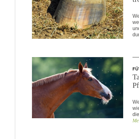
We
we
un
du
FÜ
T
P
We
wi
di
Meh