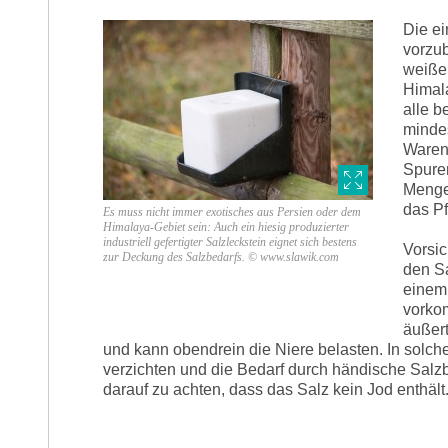
Die ei
vorzub
weißer
Himala
alle b
mindes
Waren
Spuren
Mengen
das P
Es muss nicht immer exotisches aus Persien oder dem
Himalaya-Gebiet sein: Auch ein hiesig produzierter
industriell gefertigter Salzleckstein eignet sich bestens
Vorsic
zur Deckung des Salzbedarfs. © www.slawik.com
den Sa
einem
vorko
äußer
und kann obendrein die Niere belasten. In solche
verzichten und die Bedarf durch händische Salz
darauf zu achten, dass das Salz kein Jod enthält