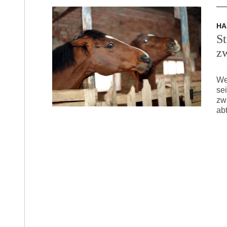
HA
S
zw
We
se
zw
ab