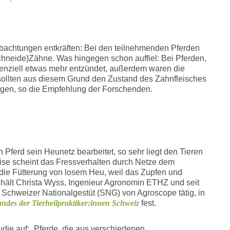
bachtungen entkräften: Bei den teilnehmenden Pferden
chneide)Zähne. Was hingegen schon auffiel: Bei Pferden,
denziell etwas mehr entzündet, außerdem waren die
 sollten aus diesem Grund den Zustand des Zahnfleisches
olgen, so die Empfehlung der Forschenden.
Pferd sein Heunetz bearbeitet, so sehr liegt den Tieren
eise scheint das Fressverhalten durch Netze dem
s die Fütterung von losem Heu, weil das Zupfen und
, hält Christa Wyss, Ingenieur Agronomin ETHZ und seit
m Schweizer Nationalgestüt (SNG) von Agroscope tätig, in
bandes der Tierheilpraktiker:innen Schweiz
fest.
die auf: „Pferde, die aus verschiedenen