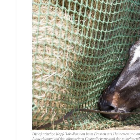
Die oft schräge Kopf-Hals-Position beim Fressen aus Heunetzen und and
Auswirkungen auf den allgemeinen Gesundheitszustand der teilnehmend