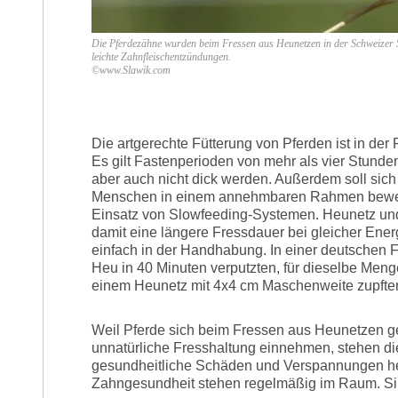
Die Pferdezähne wurden beim Fressen aus Heunetzen in der Schweizer Stu
leichte Zahnfleischentzündungen.
©www.Slawik.com
Die artgerechte Fütterung von Pferden ist in der
Es gilt Fastenperioden von mehr als vier Stunden
aber auch nicht dick werden. Außerdem soll sic
Menschen in einem annehmbaren Rahmen beweg
Einsatz von Slowfeeding-Systemen. Heunetz un
damit eine längere Fressdauer bei gleicher Ener
einfach in der Handhabung. In einer deutschen Fo
Heu in 40 Minuten verputzten, für dieselbe Meng
einem Heunetz mit 4x4 cm Maschenweite zupften.
Weil Pferde sich beim Fressen aus Heunetzen g
unnatürliche Fresshaltung einnehmen, stehen di
gesundheitliche Schäden und Verspannungen her
Zahngesundheit stehen regelmäßig im Raum. Sin