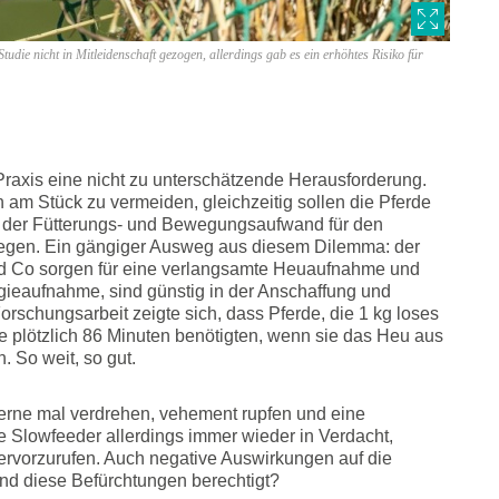
die nicht in Mitleidenschaft gezogen, allerdings gab es ein erhöhtes Risiko für
 Praxis eine nicht zu unterschätzende Herausforderung.
 am Stück zu vermeiden, gleichzeitig sollen die Pferde
h der Fütterungs- und Bewegungsaufwand für den
en. Ein gängiger Ausweg aus diesem Dilemma: der
d Co sorgen für eine verlangsamte Heuaufnahme und
gieaufnahme, sind günstig in der Anschaffung und
rschungsarbeit zeigte sich, dass Pferde, die 1 kg loses
e plötzlich 86 Minuten benötigten, wenn sie das Heu aus
 So weit, so gut.
erne mal verdrehen, vehement rupfen und eine
e Slowfeeder allerdings immer wieder in Verdacht,
vorzurufen. Auch negative Auswirkungen auf die
d diese Befürchtungen berechtigt?