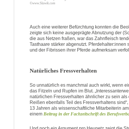
©www.Slawik.com
Auch eine weiterer Befürchtung konnten die Beo
zeigte sich keine ausgeprägte Abnutzung der (S
die aus Netzen fraßen, war das Zahnfleisch ten
Tasthaare stärker abgenutzt. Pferdehalter:innen
und der Fibrissen ihrer Pferde aufmerksam verf
Natürliches Fressverhalten
So unnatürlich es manchmal auch wirkt, wenn ein 
das Fitzeln und Rupfen im Blut. „Interessanterw
natürlichen Fressverhalten ähnlicher zu sein al
Reißen ebenfalls Teil des Fressverhaltens sind“
13 Jahren als wissenschaftliche Mitarbeiterin a
einem
Beitrag in der Fachzeitschrift des Berufsver
Und noch ein Argument pro Heunetz zeigt die Stu