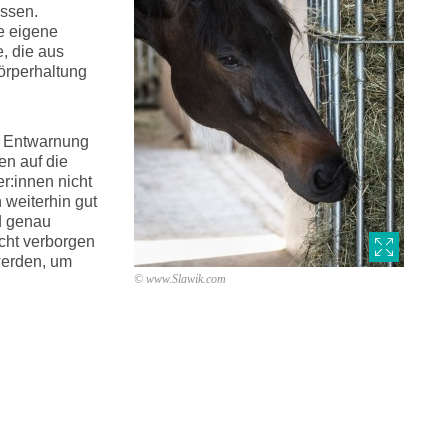
ossen.
ne eigene
, die aus
örperhaltung
l Entwarnung
en auf die
r:innen nicht
 weiterhin gut
d genau
cht verborgen
werden, um
© www.Slawik.com