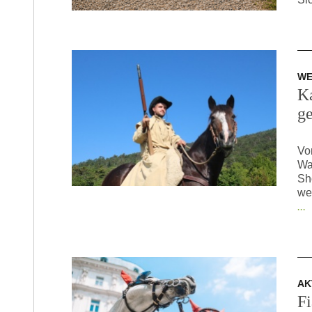
W
K
g
Vo
Wa
Sh
we
...
AK
Fi