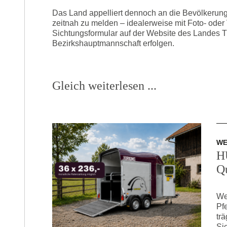
Das Land appelliert dennoch an die Bevölkerun
zeitnah zu melden – idealerweise mit Foto- oder
Sichtungsformular auf der Website des Landes Tir
Bezirkshauptmannschaft erfolgen.
Gleich weiterlesen ...
W
H
Qu
We
Pf
trä
Si