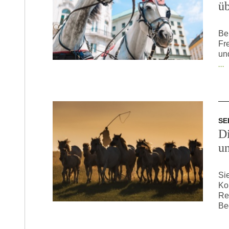
üb
Be
Fr
un
...
SE
D
un
Si
Ko
Re
Beg