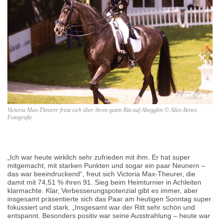
Victoria Max-Theurer freut sich über ihren guten Ritt auf Abegglen © Alice Benes
Fotografie
„Ich war heute wirklich sehr zufrieden mit ihm. Er hat super
mitgemacht, mit starken Punkten und sogar ein paar Neunern –
das war beeindruckend“, freut sich Victoria Max-Theurer, die
damit mit 74,51 % ihren 91. Sieg beim Heimturnier in Achleiten
klarmachte. Klar, Verbesserungspotenzial gibt es immer, aber
insgesamt präsentierte sich das Paar am heutigen Sonntag super
fokussiert und stark. „Insgesamt war der Ritt sehr schön und
entspannt. Besonders positiv war seine Ausstrahlung – heute war