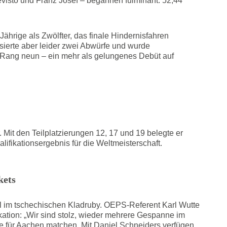
evisto und Franz Josef – begannen fulminant: 52,44
hrige als Zwölfter, das finale Hindernisfahren
ssierte aber leider zwei Abwürfe und wurde
 Rang neun – ein mehr als gelungenes Debüt auf
 Mit den Teilplatzierungen 12, 17 und 19 belegte er
lifikationsergebnis für die Weltmeisterschaft.
kets
l im tschechischen Kladruby. OEPS-Referent Karl Wutte
fikation: „Wir sind stolz, wieder mehrere Gespanne im
ze für Aachen matchen. Mit Daniel Schneiders verfügen