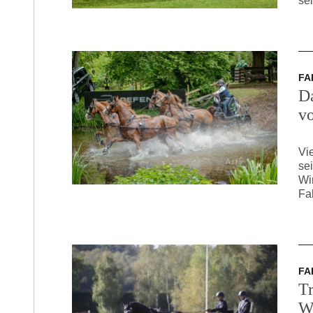
se
FA
Da
v
Vi
se
Wi
Fa
FA
Tr
W