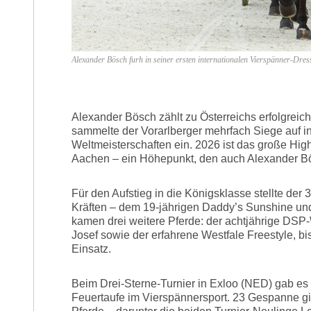
Alexander Bösch furh in seiner ersten internationalen Vierspänner-Dres
Alexander Bösch zählt zu Österreichs erfolgreic
sammelte der Vorarlberger mehrfach Siege auf in
Weltmeisterschaften ein. 2026 ist das große Hig
Aachen – ein Höhepunkt, den auch Alexander Bö
Für den Aufstieg in die Königsklasse stellte de
Kräften – dem 19-jährigen Daddy’s Sunshine un
kamen drei weitere Pferde: der achtjährige DSP-
Josef sowie der erfahrene Westfale Freestyle, b
Einsatz.
Beim Drei-Sterne-Turnier in Exloo (NED) gab es
Feuertaufe im Vierspännersport. 23 Gespanne gi