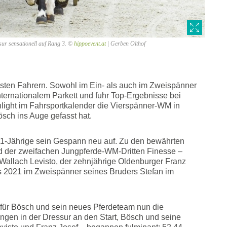
sur sensationell auf Rang 3. ©
hippoevent.at
| Gerben Olthof
hsten Fahrern. Sowohl im Ein- als auch im Zweispänner
ternationalem Parkett und fuhr Top-Ergebnisse bei
hlight im Fahrsportkalender die Vierspänner-WM in
sch ins Auge gefasst hat.
r 31-Jährige sein Gespann neu auf. Zu den bewährten
d der zweifachen Jungpferde-WM-Dritten Finesse –
Wallach Levisto, der zehnjährige Oldenburger Franz
is 2021 im Zweispänner seines Bruders Stefan im
 für Bösch und sein neues Pferdeteam nun die
ngen in der Dressur an den Start, Bösch und seine