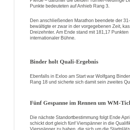
Pferde – darunter die beiden Turnier-Neulinge L
Punkte bedeuteten auf Anhieb Rang 3.
Den anschließenden Marathon beendete der 31-Jä
bewältigte er zwar in der vorgegebenen Zeit, ka
Dreizehnter. Am Ende stand mit 181,17 Punkten
internationaler Bühne.
Binder holt Quali-Ergebnis
Ebenfalls in Exloo am Start war Wolfgang Binder.
Rang 18 und sicherte sich damit sein zweites Qua
Fünf Gespanne im Rennen um WM-Tic
Die nächste Standortbestimmung folgt Ende Apri
schickt dort gleich fünf Vierspänner in die Quali
Vierspänner zu haben, die sich um die Startplät