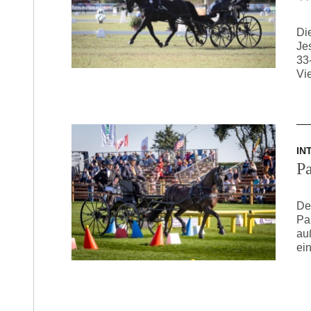
Di
Je
33
Vi
IN
P
De
Pa
au
ein