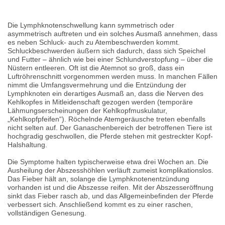
Die Lymphknotenschwellung kann symmetrisch oder
asymmetrisch auftreten und ein solches Ausmaß annehmen, dass
es neben Schluck- auch zu Atembeschwerden kommt.
Schluckbeschwerden äußern sich dadurch, dass sich Speichel
und Futter – ähnlich wie bei einer Schlundverstopfung – über die
Nüstern entleeren. Oft ist die Atemnot so groß, dass ein
Luftröhrenschnitt vorgenommen werden muss. In manchen Fällen
nimmt die Umfangsvermehrung und die Entzündung der
Lymphknoten ein derartiges Ausmaß an, dass die Nerven des
Kehlkopfes in Mitleidenschaft gezogen werden (temporäre
Lähmungserscheinungen der Kehlkopfmuskulatur,
„Kehlkopfpfeifen“). Röchelnde Atemgeräusche treten ebenfalls
nicht selten auf. Der Ganaschenbereich der betroffenen Tiere ist
hochgradig geschwollen, die Pferde stehen mit gestreckter Kopf-
Halshaltung.
Die Symptome halten typischerweise etwa drei Wochen an. Die
Ausheilung der Abszesshöhlen verläuft zumeist komplikationslos.
Das Fieber hält an, solange die Lymphknotenentzündung
vorhanden ist und die Abszesse reifen. Mit der Abszesseröffnung
sinkt das Fieber rasch ab, und das Allgemeinbefinden der Pferde
verbessert sich. Anschließend kommt es zu einer raschen,
vollständigen Genesung.