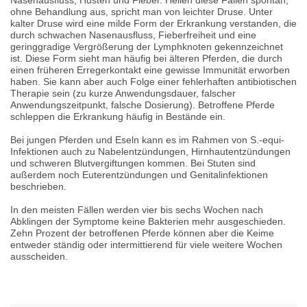
Nasenausfluss, Husten und Fieber. Heilen diese Fällen spontan,
ohne Behandlung aus, spricht man von leichter Druse. Unter
kalter Druse wird eine milde Form der Erkrankung verstanden, die
durch schwachen Nasenausfluss, Fieberfreiheit und eine
geringgradige Vergrößerung der Lymphknoten gekennzeichnet
ist. Diese Form sieht man häufig bei älteren Pferden, die durch
einen früheren Erregerkontakt eine gewisse Immunität erworben
haben. Sie kann aber auch Folge einer fehlerhaften antibiotischen
Therapie sein (zu kurze Anwendungsdauer, falscher
Anwendungszeitpunkt, falsche Dosierung). Betroffene Pferde
schleppen die Erkrankung häufig in Bestände ein.
Bei jungen Pferden und Eseln kann es im Rahmen von S.-equi-
Infektionen auch zu Nabelentzündungen, Hirnhautentzündungen
und schweren Blutvergiftungen kommen. Bei Stuten sind
außerdem noch Euterentzündungen und Genitalinfektionen
beschrieben.
In den meisten Fällen werden vier bis sechs Wochen nach
Abklingen der Symptome keine Bakterien mehr ausgeschieden.
Zehn Prozent der betroffenen Pferde können aber die Keime
entweder ständig oder intermittierend für viele weitere Wochen
ausscheiden.