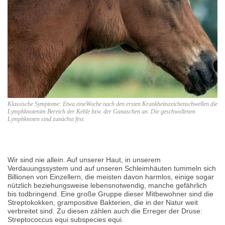
Klassische Symptome: Etwa eineWoche nach den ersten Krankheitszeichenschwellen die
Lymphknotenim Bereich der Kehle bzw. der Ganaschen an. Die geschwollenen
Lymphknoten sind zunächst fest.
Wir sind nie allein. Auf unserer Haut, in unserem
Verdauungssystem und auf unseren Schleimhäuten tummeln sich
Billionen von Einzellern, die meisten davon harmlos, einige sogar
nützlich beziehungsweise lebensnotwendig, manche gefährlich
bis todbringend. Eine große Gruppe dieser Mitbewohner sind die
Streptokokken, grampositive Bakterien, die in der Natur weit
verbreitet sind. Zu diesen zählen auch die Erreger der Druse:
Streptococcus equi subspecies equi.