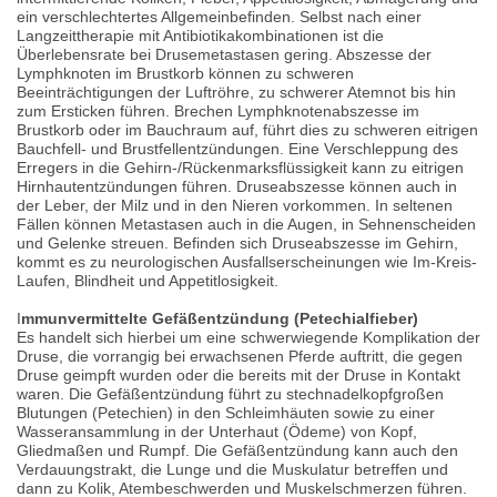
ein verschlechtertes Allgemeinbefinden. Selbst nach einer
Langzeittherapie mit Antibiotikakombinationen ist die
Überlebensrate bei Drusemetastasen gering. Abszesse der
Lymphknoten im Brustkorb können zu schweren
Beeinträchtigungen der Luftröhre, zu schwerer Atemnot bis hin
zum Ersticken führen. Brechen Lymphknotenabszesse im
Brustkorb oder im Bauchraum auf, führt dies zu schweren eitrigen
Bauchfell- und Brustfellentzündungen. Eine Verschleppung des
Erregers in die Gehirn-/Rückenmarksflüssigkeit kann zu eitrigen
Hirnhautentzündungen führen. Druseabszesse können auch in
der Leber, der Milz und in den Nieren vorkommen. In seltenen
Fällen können Metastasen auch in die Augen, in Sehnenscheiden
und Gelenke streuen. Befinden sich Druseabszesse im Gehirn,
kommt es zu neurologischen Ausfallserscheinungen wie Im-Kreis-
Laufen, Blindheit und Appetitlosigkeit.
I
mmunvermittelte Gefäßentzündung (Petechialfieber)
Es handelt sich hierbei um eine schwerwiegende Komplikation der
Druse, die vorrangig bei erwachsenen Pferde auftritt, die gegen
Druse geimpft wurden oder die bereits mit der Druse in Kontakt
waren. Die Gefäßentzündung führt zu stechnadelkopfgroßen
Blutungen (Petechien) in den Schleimhäuten sowie zu einer
Wasseransammlung in der Unterhaut (Ödeme) von Kopf,
Gliedmaßen und Rumpf. Die Gefäßentzündung kann auch den
Verdauungstrakt, die Lunge und die Muskulatur betreffen und
dann zu Kolik, Atembeschwerden und Muskelschmerzen führen.