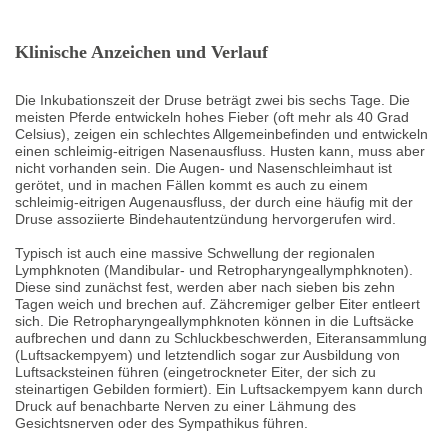
Klinische Anzeichen und Verlauf
Die Inkubationszeit der Druse beträgt zwei bis sechs Tage. Die
meisten Pferde entwickeln hohes Fieber (oft mehr als 40 Grad
Celsius), zeigen ein schlechtes Allgemeinbefinden und entwickeln
einen schleimig-eitrigen Nasenausfluss. Husten kann, muss aber
nicht vorhanden sein. Die Augen- und Nasenschleimhaut ist
gerötet, und in machen Fällen kommt es auch zu einem
schleimig-eitrigen Augenausfluss, der durch eine häufig mit der
Druse assoziierte Bindehautentzündung hervorgerufen wird.
Typisch ist auch eine massive Schwellung der regionalen
Lymphknoten (Mandibular- und Retropharyngeallymphknoten).
Diese sind zunächst fest, werden aber nach sieben bis zehn
Tagen weich und brechen auf. Zähcremiger gelber Eiter entleert
sich. Die Retropharyngeallymphknoten können in die Luftsäcke
aufbrechen und dann zu Schluckbeschwerden, Eiteransammlung
(Luftsackempyem) und letztendlich sogar zur Ausbildung von
Luftsacksteinen führen (eingetrockneter Eiter, der sich zu
steinartigen Gebilden formiert). Ein Luftsackempyem kann durch
Druck auf benachbarte Nerven zu einer Lähmung des
Gesichtsnerven oder des Sympathikus führen.