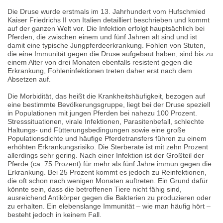
Die Druse wurde erstmals im 13. Jahrhundert vom Hufschmied
Kaiser Friedrichs II von Italien detailliert beschrieben und kommt
auf der ganzen Welt vor. Die Infektion erfolgt hauptsächlich bei
Pferden, die zwischen einem und fünf Jahren alt sind und ist
damit eine typische Jungpferdeerkrankung. Fohlen von Stuten,
die eine Immunität gegen die Druse aufgebaut haben, sind bis zu
einem Alter von drei Monaten ebenfalls resistent gegen die
Erkrankung, Fohleninfektionen treten daher erst nach dem
Absetzen auf.
Die Morbidität, das heißt die Krankheitshäufigkeit, bezogen auf
eine bestimmte Bevölkerungsgruppe, liegt bei der Druse speziell
in Populationen mit jungen Pferden bei nahezu 100 Prozent.
Stresssituationen, virale Infektionen, Parasitenbefall, schlechte
Haltungs- und Fütterungsbedingungen sowie eine große
Populationsdichte und häufige Pferdetransfers führen zu einem
erhöhten Erkrankungsrisiko. Die Sterberate ist mit zehn Prozent
allerdings sehr gering. Nach einer Infektion ist der Großteil der
Pferde (ca. 75 Prozent) für mehr als fünf Jahre immun gegen die
Erkrankung. Bei 25 Prozent kommt es jedoch zu Reinfektionen,
die oft schon nach wenigen Monaten auftreten. Ein Grund dafür
könnte sein, dass die betroffenen Tiere nicht fähig sind,
ausreichend Antikörper gegen die Bakterien zu produzieren oder
zu erhalten. Ein elebenslange Immunität – wie man häufig hört –
besteht jedoch in keinem Fall.