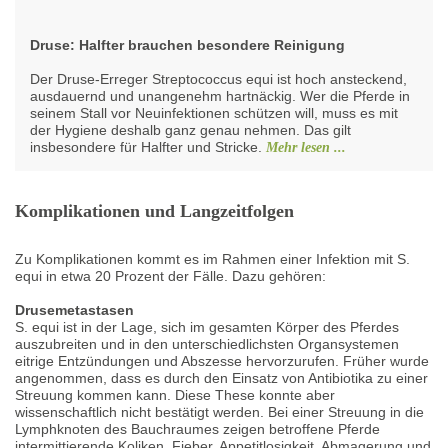
Druse: Halfter brauchen besondere Reinigung
Der Druse-Erreger Streptococcus equi ist hoch ansteckend,
ausdauernd und unangenehm hartnäckig. Wer die Pferde in
seinem Stall vor Neuinfektionen schützen will, muss es mit
der Hygiene deshalb ganz genau nehmen. Das gilt
insbesondere für Halfter und Stricke.
Mehr lesen ...
Komplikationen und Langzeitfolgen
Zu Komplikationen kommt es im Rahmen einer Infektion mit S.
equi in etwa 20 Prozent der Fälle. Dazu gehören:
Drusemetastasen
S. equi ist in der Lage, sich im gesamten Körper des Pferdes
auszubreiten und in den unterschiedlichsten Organsystemen
eitrige Entzündungen und Abszesse hervorzurufen. Früher wurde
angenommen, dass es durch den Einsatz von Antibiotika zu einer
Streuung kommen kann. Diese These konnte aber
wissenschaftlich nicht bestätigt werden. Bei einer Streuung in die
Lymphknoten des Bauchraumes zeigen betroffene Pferde
intermittierende Koliken, Fieber, Appetitlosigkeit, Abmagerung und