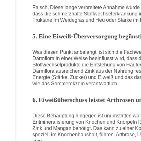
Falsch. Diese lange verbreitete Annahme wurde 
dass die schmerzhafte Stoffwechselerkrankung in
Fruktane im Weidegras und Heu oder Stärke im Kra
5. Eine Eiweiß-Überversorgung begüns
Was diesen Punkt anbelangt, ist sich die Fachwel
Darmflora in einer Weise beeinflusst wird, dass d
Stoffwechselprodukte die Entstehung von Hauter
Darmflora ausreichend Zink aus der Nahrung re
Energie (Stärke, Zucker) und Eiweiß und das dara
wie das Sommerekzem verantwortlich.
6. Eiweißüberschuss leistet Arthrosen 
Diese Behauptung hingegen ist unumstritten wah
Entmineralisierung von Knochen und Knorpeln f
Zink und Mangan benötigt. Das kann zu einer Kon
speziell im Knochenhaushalt, führen. Arthrose
sein.