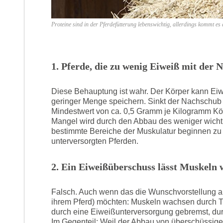
Proteine sind in der Pferdefütterung lebenswichtig, allerdings kommt es 
1. Pferde, die zu wenig Eiweiß mit de
Diese Behauptung ist wahr. Der Körper kann Eiw
geringer Menge speichern. Sinkt der Nachschub v
Mindestwert von ca. 0,5 Gramm je Kilogramm K
Mangel wird durch den Abbau des weniger wich
bestimmte Bereiche der Muskulatur beginnen zu 
unterversorgten Pferden.
2. Ein Eiweißüberschuss lässt Muskeln
Falsch. Auch wenn das die Wunschvorstellung all
ihrem Pferd) möchten: Muskeln wachsen durch Tr
durch eine Eiweißunterversorgung gebremst, durc
Im Gegenteil: Weil der Abbau von überschüssig