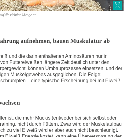
auf die richtige Menge an.
r Nahrung aufnehmen, bauen Muskulatur ab
eiß und die darin enthaltenen Aminosäuren nur in
on Futtereiweißen längere Zeit deutlich unter den
örpergewicht, können Umbauprozesse einsetzen, und der
tigen Muskelgewebes ausgeglichen. Die Folge:
schrumpfen – eine typische Erscheinung bei mit Eiweiß
 wachsen
er ist, die mehr Muckis (entweder bei sich selbst oder
aining, nicht durch Füttern. Zwar wird der Muskelaufbau
h zu viel Eiweiß wird er aber auch nicht beschleunigt.
em Eiweiß Energie kostet, kann eine Überversorgung den