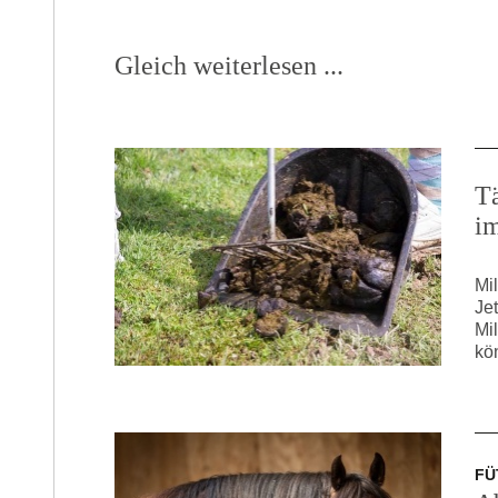
Gleich weiterlesen ...
T
i
Mi
Je
Mi
kö
FÜ