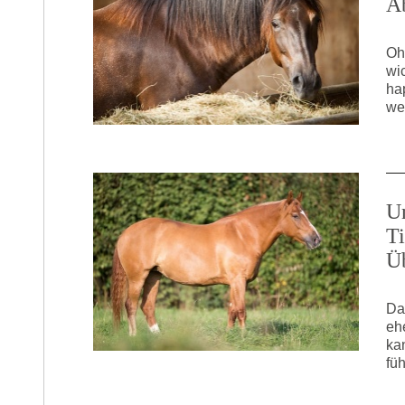
A
Oh
wi
ha
we
U
T
Ü
Da
eh
ka
fü