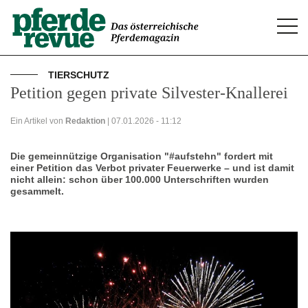
Togg
navi
TIERSCHUTZ
Petition gegen private Silvester-Knallerei
Ein Artikel von
Redaktion
| 07.01.2026 - 11:12
Die gemeinnützige Organisation "#aufstehn" fordert mit
einer Petition das Verbot privater Feuerwerke – und ist damit
nicht allein: schon über 100.000 Unterschriften wurden
gesammelt.