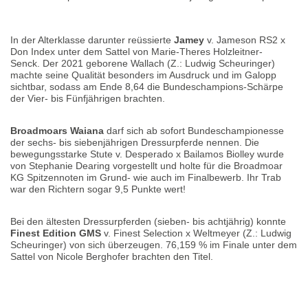
In der Alterklasse darunter reüssierte
Jamey
v. Jameson RS2 x
Don Index unter dem Sattel von Marie-Theres Holzleitner-
Senck. Der 2021 geborene Wallach (Z.: Ludwig Scheuringer)
machte seine Qualität besonders im Ausdruck und im Galopp
sichtbar, sodass am Ende 8,64 die Bundeschampions-Schärpe
der Vier- bis Fünfjährigen brachten.
Broadmoars Waiana
darf sich ab sofort Bundeschampionesse
der sechs- bis siebenjährigen Dressurpferde nennen. Die
bewegungsstarke Stute v. Desperado x Bailamos Biolley wurde
von Stephanie Dearing vorgestellt und holte für die Broadmoar
KG Spitzennoten im Grund- wie auch im Finalbewerb. Ihr Trab
war den Richtern sogar 9,5 Punkte wert!
Bei den ältesten Dressurpferden (sieben- bis achtjährig) konnte
Finest Edition GMS
v. Finest Selection x Weltmeyer (Z.: Ludwig
Scheuringer) von sich überzeugen. 76,159 % im Finale unter dem
Sattel von Nicole Berghofer brachten den Titel.