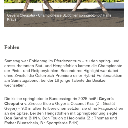
Geyer's Cleopatra - Championesse Stutfohlen springebtont © Hans
Kraus
Fohlen
Samstag war Fohlentag im Pferdezentrum – zu den spring- und
dressurbetonten Stut- und Hengstfohlen kamen die Championate
der Pinto- und Reitponyfohlen. Besonderes Highlight war dabei
ohne Zweifel die Österreich-Premiere einer Hybrid-Fohlenauktion
am Samstagabend, bei der 18 junge Talente die Besitzer
wechselten.
Die kleine springbetonte Bundessiegerin 2025 heißt
Geyer’s
Cleopatra
v. Zirocco Blue x Geyer’s Coconut Kiss (Z.: Gestüt
Geyer) – 9,0 in allen Teilbereichen setzten sie ohne Fragezeichen
an die Spitze. Bei den Hengstfohlen mit Springbetonung siegte
Don Sandro BHN
v. Don Toulon x Heolondia (Z.: Thomas und
Esther Blumschein, B.: Sportpferde BHN).