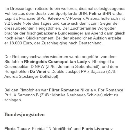
Im Dressurlager reüssierte
ein weiteres, diesmal selbstgezogenes
Fohlen aus dem Besitz von Sportpferde BHN,
Felina BHN
v. Bon
Esprit x Francine StPr..
Valerio
v. V-Power x Arizona holte sich mit
9,2 beste Note des Tages und kürte sich damit zum Sieger der
dressurbetonten Hengstfohlen. Der Züchterfamilie Wörgötter
brachte der frischgebackene Bundessieger am Abend dann gleich
noch einen Glücksmoment: Bei der abendlichen Auktion erzielte
er 18.000 Euro, der Zuschlag ging nach Deutschland.
Der Reitponynachwuchs wiederum wurde angeführt von dem
Stutfohlen
Rheingolds Cosmopolitan Lady
v. Rheingold x
Cosmopolitan D NRW (Z./B.: Johanna Siebenhandl), und dem
Hengstfohlen
Da Vinci
v. Double Jackpot PP x Bajazzo (Z./B.:
Andrea Stockinger-Dollhäupl).
Bei den
Pintofohlen war
Fürst Romance Nikola
v. For Romance I
PrH. X Samenco B (Z./B.: Monika Neubauer-Schlojer) nicht zu
schlagen.
Bundesjungstuten
Floris Tiara
v. Florida TN (dreijährig) und
Floris Livorna
v.