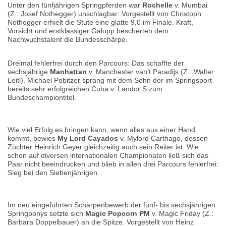
Unter den fünfjährigen Springpferden war
Rochelle
v. Mumbai
(Z.: Josef Nothegger) unschlagbar: Vorgestellt von Christoph
Nothegger erhielt die Stute eine glatte 9,0 im Finale. Kraft,
Vorsicht und erstklassiger Galopp bescherten dem
Nachwuchstalent die Bundesschärpe.
Dreimal fehlerfrei durch den Parcours: Das schaffte der
sechsjährige
Manhattan
v. Manchester van’t Paradijs (Z.: Walter
Leitl). Michael Pobitzer sprang mit dem Sohn der im Springsport
bereits sehr erfolgreichen Cuba v. Landor S zum
Bundeschampiontitel.
Wie viel Erfolg es bringen kann, wenn alles aus einer Hand
kommt, bewies
My Lord Cayados
v. Mylord Carthago, dessen
Züchter Heinrich Geyer gleichzeitig auch sein Reiter ist. Wie
schon auf diversen internationalen Championaten ließ sich das
Paar nicht beeindrucken und blieb in allen drei Parcours fehlerfrei:
Sieg bei den Siebenjährigen.
Im neu eingeführten Schärpenbewerb der fünf- bis sechsjährigen
Springponys setzte sich
Magic Popcorn PM
v. Magic Friday (Z.:
Barbara Doppelbauer) an die Spitze. Vorgestellt von Heinz