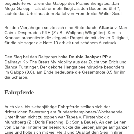
begeisterte vor allem der Galopp des Prämienhengstes: „Ein
Mega-Galopp – als ob er mehr fliegt als den Boden berührt!“,
lautete das Urteil aus dem Sattel von Fremdreiter Walter Seidl.
Bei den Vierjährigen setzte sich eine Stute durch:
Atlanta
v. Marc
Cain x Desperados FRH (Z./.B.: Wolfgang Wörgötter). Kerstin
Kronaus präsentierte die elegante Rappstute mit idealer Rittigkeit,
für die sie sogar die Note 10 erhielt und schönem Ausdruck.
Den Sieg bei den Reitponys holte
Double Jackpot PP
v.
Dallmayr K x The Breas My Mobility aus der Zucht von Erich und
Bianca Pürstinger. Der gekörte Hengst beeindruckte besonders
im Galopp (9,0), am Ende bedeutete die Gesamtnote 8,5 für ihn
die Schärpe.
Fahrpferde
Auch vier- bis siebenjährige Fahrpferde stellten sich der
richterlichen Bewertung am Bundeschampionats-Wochenende.
Unter ihnen nicht zu toppen war Tabea v. Fürstenlook x
Münchberg (Z.: Doris Fasching, B.: Sonja Bauer). An den Leinen
von Carina Hinterreiter beeindruckte die Siebenjährige auf ganzer
Linie und holte sich mit viel Fleiß und Qualität den Sieg in ihrer