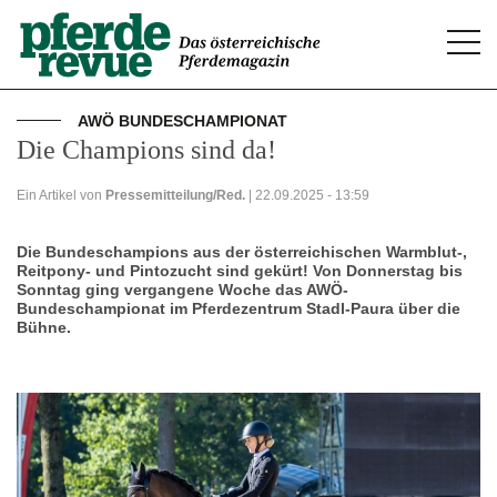
Togg
navi
AWÖ BUNDESCHAMPIONAT
Die Champions sind da!
Ein Artikel von
Pressemitteilung/Red.
| 22.09.2025 - 13:59
Die Bundeschampions aus der österreichischen Warmblut-,
Reitpony- und Pintozucht sind gekürt! Von Donnerstag bis
Sonntag ging vergangene Woche das AWÖ-
Bundeschampionat im Pferdezentrum Stadl-Paura über die
Bühne.