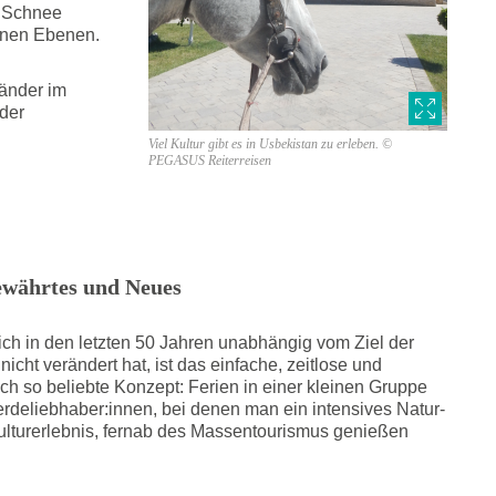
, Schnee
benen Ebenen.
änder im
 der
Viel Kultur gibt es in Usbekistan zu erleben. ©
PEGASUS Reiterreisen
ewährtes und Neues
ch in den letzten 50 Jahren unabhängig vom Ziel der
nicht verändert hat, ist das einfache, zeitlose und
h so beliebte Konzept: Ferien in einer kleinen Gruppe
erdeliebhaber:innen, bei denen man ein intensives Natur-
ulturerlebnis, fernab des Massentourismus genießen