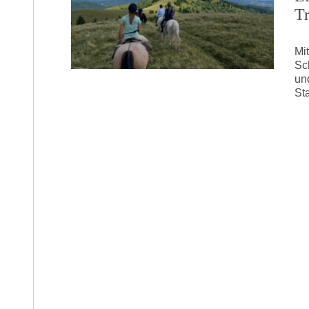
T
Mi
Sc
un
St