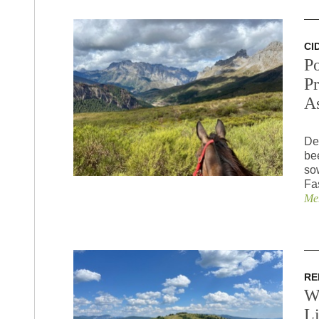
CI
P
P
A
De
be
so
Fa
Meh
RE
W
Li