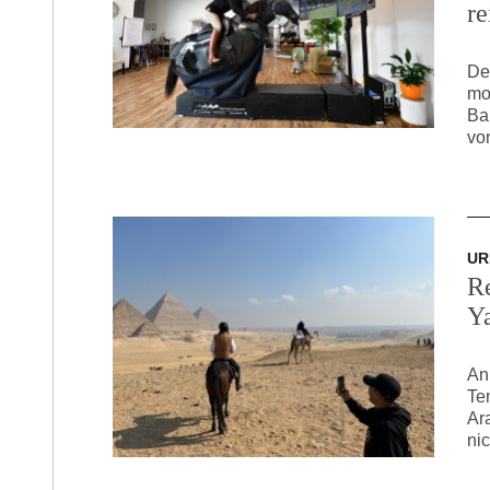
re
De
mo
Ba
vo
UR
R
Y
An
Te
Ar
ni