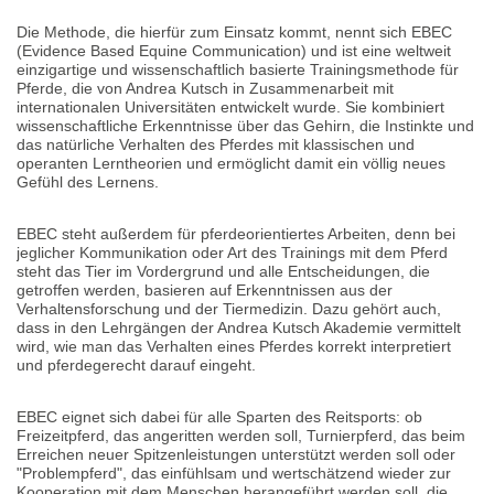
Die Methode, die hierfür zum Einsatz kommt, nennt sich EBEC
(Evidence Based Equine Communication) und ist eine weltweit
einzigartige und wissenschaftlich basierte Trainingsmethode für
Pferde, die von Andrea Kutsch in Zusammenarbeit mit
internationalen Universitäten entwickelt wurde. Sie kombiniert
wissenschaftliche Erkenntnisse über das Gehirn, die Instinkte und
das natürliche Verhalten des Pferdes mit klassischen und
operanten Lerntheorien und ermöglicht damit ein völlig neues
Gefühl des Lernens.
EBEC steht außerdem für pferdeorientiertes Arbeiten, denn bei
jeglicher Kommunikation oder Art des Trainings mit dem Pferd
steht das Tier im Vordergrund und alle Entscheidungen, die
getroffen werden, basieren auf Erkenntnissen aus der
Verhaltensforschung und der Tiermedizin. Dazu gehört auch,
dass in den Lehrgängen der Andrea Kutsch Akademie vermittelt
wird, wie man das Verhalten eines Pferdes korrekt interpretiert
und pferdegerecht darauf eingeht.
EBEC eignet sich dabei für alle Sparten des Reitsports: ob
Freizeitpferd, das angeritten werden soll, Turnierpferd, das beim
Erreichen neuer Spitzenleistungen unterstützt werden soll oder
"Problempferd", das einfühlsam und wertschätzend wieder zur
Kooperation mit dem Menschen herangeführt werden soll, die