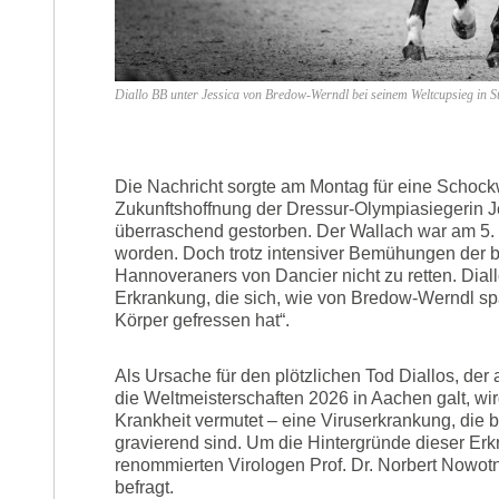
Diallo BB unter Jessica von Bredow-Werndl bei seinem Weltcupsieg in S
Die Nachricht sorgte am Montag für eine Schockwe
Zukunftshoffnung der Dressur-Olympiasiegerin Je
überraschend gestorben. Der Wallach war am 5. Ja
worden. Doch trotz intensiver Bemühungen der 
Hannoveraners von Dancier nicht zu retten. Dia
Erkrankung, die sich, wie von Bredow-Werndl spä
Körper gefressen hat“.
Als Ursache für den plötzlichen Tod Diallos, der
die Weltmeisterschaften 2026 in Aachen galt, w
Krankheit vermutet – eine Viruserkrankung, die be
gravierend sind. Um die Hintergründe dieser Erk
renommierten Virologen Prof. Dr. Norbert Nowot
befragt.