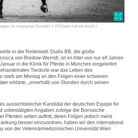
tuttgart im vergangenen November © FEI/Stefan Lafrentz (bearb.)
lle in der Reiterwelt: Diallo BB, die große
ssica von Bredow-Werndl, ist im Alter von nur elf Jahren
nuar in die Klinik für Pferde in München eingeliefert
behandelnden Tierärzte war das Leben des
llo starb am Montag an den Folgen einer schweren
ter erklärte, „innerhalb von Stunden durch seinen
 als aussichtsreicher Kandidat der deutschen Equipe für
ird unbestätigten Angaben zufolge die Bornasche
i Pferden selten auftritt, deren Folgen jedoch meist
rankung besser einzuordnen, haben wir den international
ny von der Veterinärmedizinischen Universität Wien