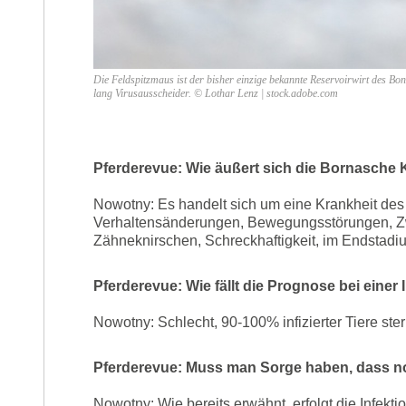
Die Feldspitzmaus ist der bisher einzige bekannte Reservoirwirt des Bo
lang Virusausscheider. © Lothar Lenz | stock.adobe.com
Pferderevue: Wie äußert sich die Bornasche 
Nowotny: Es handelt sich um eine Krankheit des
Verhaltensänderungen, Bewegungsstörungen, Z
Zähneknirschen, Schreckhaftigkeit, im Endstadi
Pferderevue: Wie fällt die Prognose bei einer 
Nowotny: Schlecht, 90-100% infizierter Tiere ste
Pferderevue: Muss man Sorge haben, dass no
Nowotny: Wie bereits erwähnt, erfolgt die Infekti