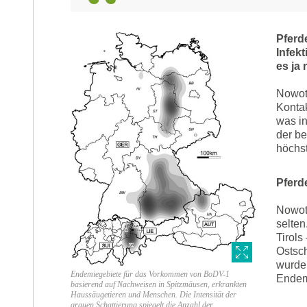
Pferd
Infek
es ja 
Nowotn
Kontak
was in
der be
höchst
Pferde
Nowotn
selten
Tirols
Ostsch
wurde 
Endemiegebiete für das Vorkommen von BoDV-1
Endemi
basierend auf Nachweisen in Spitzmäusen, erkrankten
Haussäugetieren und Menschen. Die Intensität der
grauen Schattierung spiegelt die Anzahl der