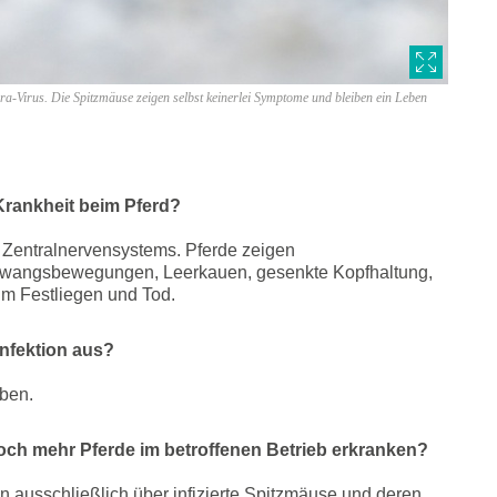
nra-Virus. Die Spitzmäuse zeigen selbst keinerlei Symptome und bleiben ein Leben
Krankheit beim Pferd?
 Zentralnervensystems. Pferde zeigen
wangsbewegungen, Leerkauen, gesenkte Kopfhaltung,
um Festliegen und Tod.
Infektion aus?
rben.
ch mehr Pferde im betroffenen Betrieb erkranken?
on ausschließlich über infizierte Spitzmäuse und deren