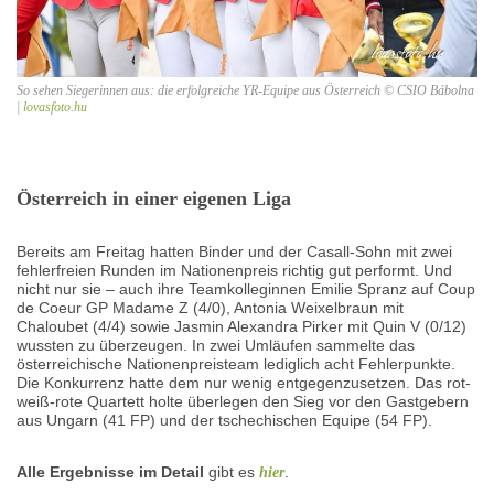
So sehen Siegerinnen aus: die erfolgreiche YR-Equipe aus Österreich © CSIO Bábolna
|
lovasfoto.hu
Österreich in einer eigenen Liga
Bereits am Freitag hatten Binder und der Casall-Sohn mit zwei
fehlerfreien Runden im Nationenpreis richtig gut performt. Und
nicht nur sie – auch ihre Teamkolleginnen Emilie Spranz auf Coup
de Coeur GP Madame Z (4/0), Antonia Weixelbraun mit
Chaloubet (4/4) sowie Jasmin Alexandra Pirker mit Quin V (0/12)
wussten zu überzeugen. In zwei Umläufen sammelte das
österreichische Nationenpreisteam lediglich acht Fehlerpunkte.
Die Konkurrenz hatte dem nur wenig entgegenzusetzen. Das rot-
weiß-rote Quartett holte überlegen den Sieg vor den Gastgebern
aus Ungarn (41 FP) und der tschechischen Equipe (54 FP).
Alle Ergebnisse im Detail
gibt es
.
hier