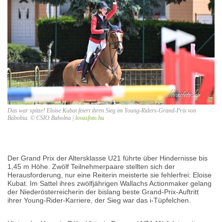
Das war spitze! Eloise Kubat feiert ihren Sieg im Young-Riders-Grand-Prix von
Bábolna. © CSIO Babolna |
lovasfoto.hu
Der Grand Prix der Altersklasse U21 führte über Hindernisse bis
1,45 m Höhe. Zwölf Teilnehmerpaare stellten sich der
Herausforderung, nur eine Reiterin meisterte sie fehlerfrei: Eloise
Kubat. Im Sattel ihres zwölfjährigen Wallachs Actionmaker gelang
der Niederösterreicherin der bislang beste Grand-Prix-Auftritt
ihrer Young-Rider-Karriere, der Sieg war das i-Tüpfelchen.