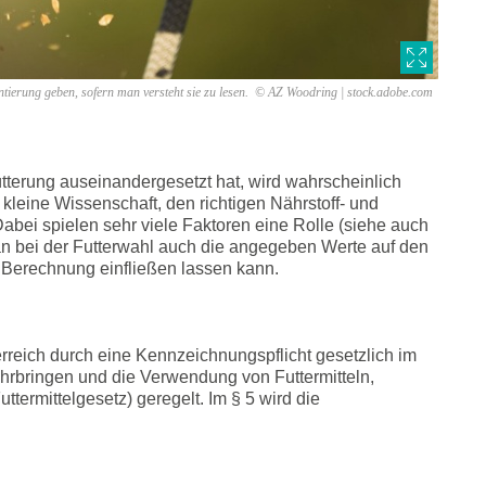
ientierung geben, sofern man versteht sie zu lesen. © AZ Woodring | stock.adobe.com
tterung auseinandergesetzt hat, wird wahrscheinlich
e kleine Wissenschaft, den richtigen Nährstoff- und
 Dabei spielen sehr viele Faktoren eine Rolle (siehe auch
n bei der Futterwahl auch die angegeben Werte auf den
ie Berechnung einfließen lassen kann.
erreich durch eine Kennzeichnungspflicht gesetzlich im
hrbringen und die Verwendung von Futtermitteln,
termittelgesetz) geregelt. Im § 5 wird die