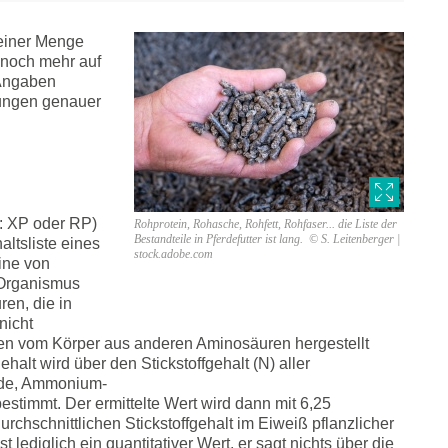
u einer Menge
 noch mehr auf
 Angaben
zungen genauer
: XP oder RP)
Rohprotein, Rohasche, Rohfett, Rohfaser... die Liste der
Bestandteile in Pferdefutter ist lang. © S. Leitenberger |
altsliste eines
stock.adobe.com
ine von
 Organismus
ren, die in
nicht
nnen vom Körper aus anderen Aminosäuren hergestellt
alt wird über den Stickstoffgehalt (N) aller
mide, Ammonium-
bestimmt. Der ermittelte Wert wird dann mit 6,25
durchschnittlichen Stickstoffgehalt im Eiweiß pflanzlicher
st lediglich ein quantitativer Wert, er sagt nichts über die