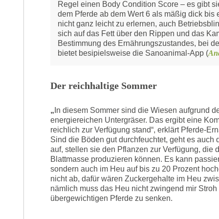
Regel einen Body Condition Score – es gibt sie 
dem Pferde ab dem Wert 6 als mäßig dick bis ex
nicht ganz leicht zu erlernen, auch Betriebsbl
sich auf das Fett über den Rippen und das Kam
Bestimmung des Ernährungszustandes, bei der
bietet besipielsweise die Sanoanimal-App (
An
Der reichhaltige Sommer
„
In diesem Sommer sind die Wiesen aufgrund de
energiereichen Untergräser. Das ergibt eine Ko
reichlich zur Verfügung stand“, erklärt Pferde-Ern
Sind die Böden gut durchfeuchtet, geht es auch
auf, stellen sie den Pflanzen zur Verfügung, die
Blattmasse produzieren können. Es kann passier
sondern auch im Heu auf bis zu 20 Prozent hoc
nicht ab, dafür wären Zuckergehalte im Heu zwi
nämlich muss das Heu nicht zwingend mir Stroh 
übergewichtigen Pferde zu senken.