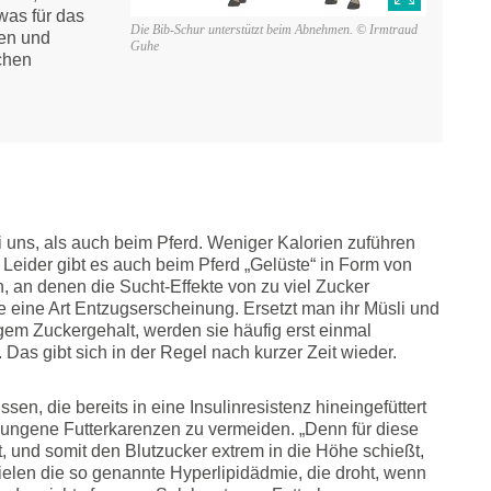
was für das
Die Bib-Schur unterstützt beim Abnehmen. © Irmtraud
en und
Guhe
ichen
i uns, als auch beim Pferd. Weniger Kalorien zuführen
 Leider gibt es auch beim Pferd „Gelüste“ in Form von
 an denen die Sucht-Effekte von zu viel Zucker
e eine Art Entzugserscheinung. Ersetzt man ihr Müsli und
gem Zuckergehalt, werden sie häufig erst einmal
z. Das gibt sich in der Regel nach kurzer Zeit wieder.
n, die bereits in eine Insulinresistenz hineingefüttert
zwungene Futterkarenzen zu vermeiden. „Denn für diese
t, und somit den Blutzucker extrem in die Höhe schießt,
elen die so genannte Hyperlipidädmie, die droht, wenn