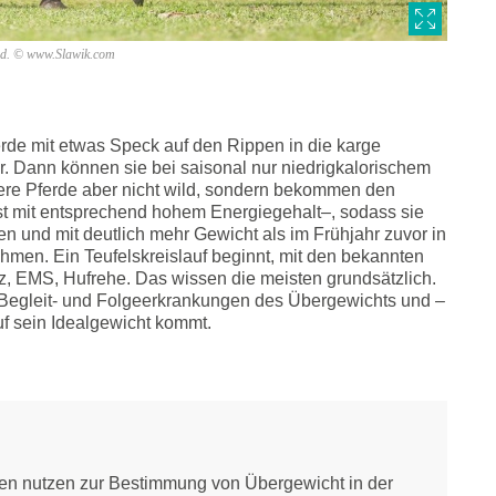
und. © www.Slawik.com
erde mit etwas Speck auf den Rippen in die karge
er. Dann können sie bei saisonal nur niedrigkalorischem
re Pferde aber nicht wild, sondern bekommen den
ist mit entsprechend hohem Energiegehalt–, sodass sie
en und mit deutlich mehr Gewicht als im Frühjahr zuvor in
men. Ein Teufelskreislauf beginnt, mit den bekannten
nz, EMS, Hufrehe. Das wissen die meisten grundsätzlich.
 Begleit- und Folgeerkrankungen des Übergewichts und –
uf sein Idealgewicht kommt.
nen nutzen zur Bestimmung von Übergewicht in der