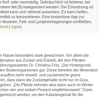
fünf- oder neunstufig. Gebräuchlich ist letzterer, bei
trem fett (9) kategorisiert werden. Die Einordnung ist
indheit kann sich störend auswirken. Es kann helfen,
mfett zu konzentrieren. Eine kostenlose App zur
 Muskeln, Fett- und Lympheinlagerungen einfließen,
droid
|
Apple
)
r Nässe besonders stark gewachsen. Vor allem die
mbination aus Zucker und Eiweiß, die den Pferden
ährungsexpertin Dr. Christina Fritz. „Der Hintergrund:
 den Bodenorganismen gut. Diese bereiten die Mineralien
 daraufhin mehr eiweiß- und zuckerreiche grüne
en, dass dann die Zuckergehalte nicht nur im Gras,
hgehen. „Die Pferde nehmen also dann auch im Winter
schen vier und sieben Prozent empfehlenswert.“ Dann
gemischt werden, um den Kaloriengehalt für die