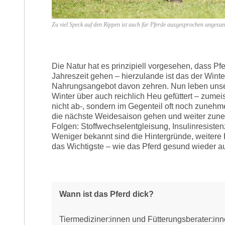
Zu viel Speck auf den Rippen ist auch für Pferde ausgesprochen unges
Die Natur hat es prinzipiell vorgesehen, dass Pf
Jahreszeit gehen – hierzulande ist das der Wint
Nahrungsangebot davon zehren. Nun leben unse
Winter über auch reichlich Heu gefüttert – zume
nicht ab-, sondern im Gegenteil oft noch zunehm
die nächste Weidesaison gehen und weiter zuneh
Folgen: Stoffwechselentgleisung, Insulinresiste
Weniger bekannt sind die Hintergründe, weitere
das Wichtigste – wie das Pferd gesund wieder a
Wann ist das Pferd dick?
Tiermediziner:innen und Fütterungsberater:in